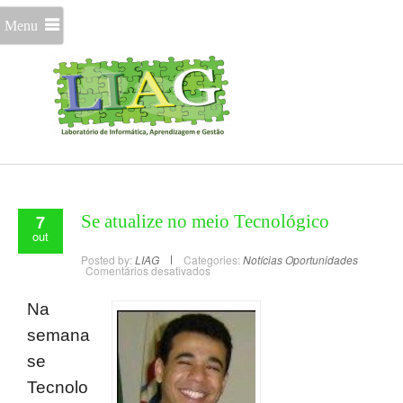
Menu
7
Se atualize no meio Tecnológico
out
Posted by:
LIAG
Categories:
Notícias
Oportunidades
Comentários desativados
Na
semana
se
Tecnolo