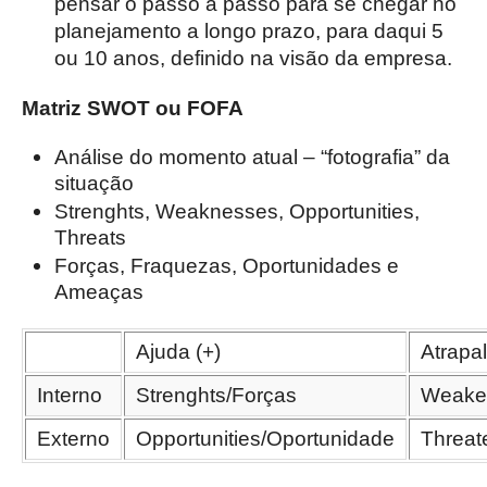
pensar o passo a passo para se chegar no
planejamento a longo prazo, para daqui 5
ou 10 anos, definido na visão da empresa.
Matriz SWOT ou FOFA
Análise do momento atual – “fotografia” da
situação
Strenghts, Weaknesses, Opportunities,
Threats
Forças, Fraquezas, Oportunidades e
Ameaças
Ajuda (+)
Atrapal
Interno
Strenghts/Forças
Weake
Externo
Opportunities/Oportunidade
Threa