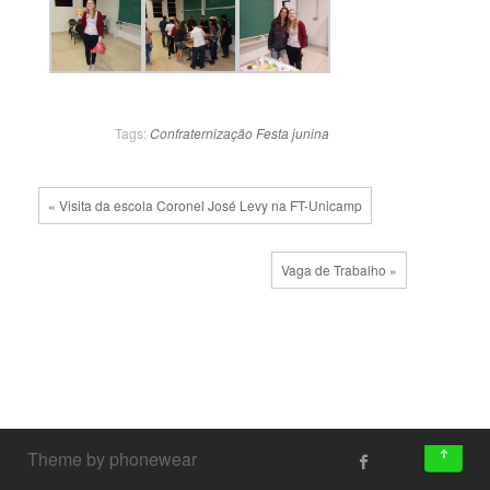
Tags:
Confraternização
Festa junina
« Visita da escola Coronel José Levy na FT-Unicamp
Vaga de Trabalho »
↑
Theme by phonewear