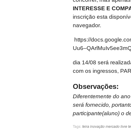
INTERESSE E COM
inscrição esta disponív
navegador.
https://docs.google.
Uu6–QArlMuIv5ee3mQ
dia 14/08 será realiza
com os ingressos, PAR
Observações:
Diferentemente do ano 
será fornecido, portant
participante(aluno) o 
Tags:
feira
inovação
mercado livre
t