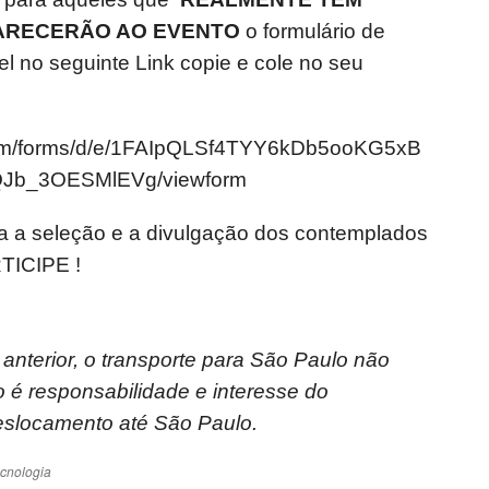
PARECERÃO AO EVENTO
o formulário de
el no seguinte Link copie e cole no seu
com/forms/d/e/1FAIpQLSf4TYY6kDb5ooKG5xB
Jb_3OESMlEVg/viewform
da a seleção e a divulgação dos contemplados
TICIPE !
anterior, o transporte para São Paulo não
o é responsabilidade e interesse do
deslocamento até São Paulo.
ecnologia