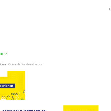
P
nce
ícias
Comentários desativados