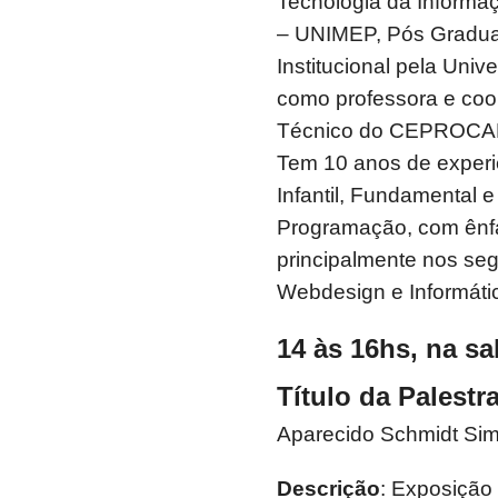
Tecnologia da Informaç
– UNIMEP, Pós Gradua
Institucional pela Univ
como professora e coo
Técnico do CEPROCAMP
Tem 10 anos de experi
Infantil, Fundamental e
Programação, com ênf
principalmente nos se
Webdesign e Informát
14 às 16hs, na sa
Título da Palestra
Aparecido Schmidt Si
Descrição
: Exposição