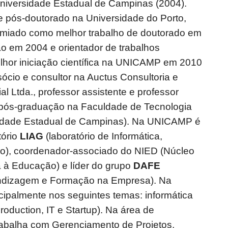
iversidade Estadual de Campinas (2004).
e pós-doutorado na Universidade do Porto,
emiado como melhor trabalho de doutorado em
o em 2004 e orientador de trabalhos
hor iniciação científica na UNICAMP em 2010
ócio e consultor na Auctus Consultoria e
l Ltda., professor assistente e professor
pós-graduação na Faculdade de Tecnologia
dade Estadual de Campinas). Na UNICAMP é
tório
LIAG
(laboratório de Informática,
o), coordenador-associado do NIED (Núcleo
a à Educação) e líder do grupo
DAFE
ndizagem e Formação na Empresa). Na
ncipalmente nos seguintes temas: informática
oduction, IT e Startup). Na área de
trabalha com Gerenciamento de Projetos,