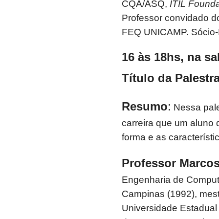
CQA/ASQ,
ITIL Founda
Professor convidado d
FEQ UNICAMP. Sócio-
16 às 18hs, na sa
Título da Palestra
Resumo
:
Nessa pale
carreira que um aluno
forma e as característ
Professor Marco
Engenharia de Comput
Campinas (1992), mes
Universidade Estadual