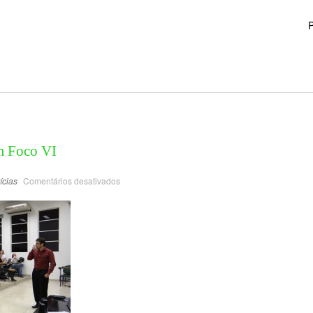
P
m Foco VI
ícias
Comentários desativados