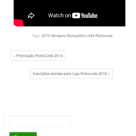
Tags:
2015
Farrapos
Farroupilha
LIGA
Robocode
« Premiação RoboCode 2014
Inscrições abertas para Liga Robocode 2016 »