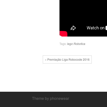
Tags:
lego
Robotica
« Premiação Liga Robocode 2016
Theme by phonewear