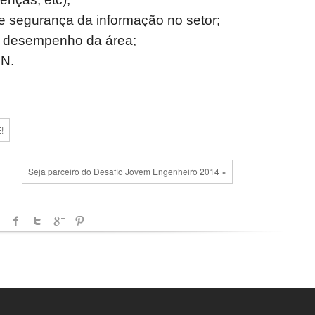
 segurança da informação no setor;
de desempenho da área;
GN.
!
Seja parceiro do Desafio Jovem Engenheiro 2014 »