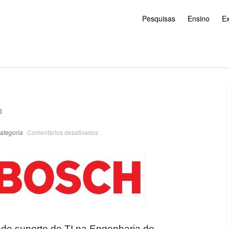
Pesquisas
Ensino
E
h
ategoria
Comentários desativados
 de suporte de TI na Engenharia de