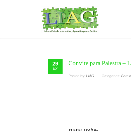
29
Convite para Palestra –
abr
Posted by:
LIAG
Categories:
Sem c
Data:
03/05