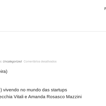
P
s:
Uncategorized
Comentários desativados
ira)
re) vivendo no mundo das startups
hecchia Vitali e Amanda Rosasco Mazzini