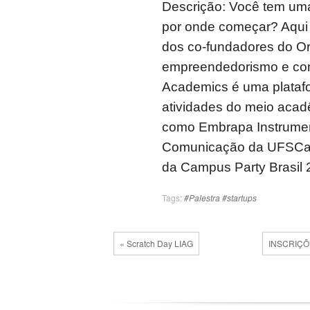
Descrição: Você tem uma
por onde começar? Aqui 
dos co-fundadores do Or
empreendedorismo e como
Academics é uma plataf
atividades do meio acad
como Embrapa Instrumen
Comunicação da UFSCar e
da Campus Party Brasil 
Tags:
#Palestra #startups
« Scratch Day LIAG
INSCRIÇÕ