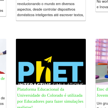
No wor
revolucionando o mundo em diversos
e Inov
aspectos, desde controlar dispositivos
es
Brasile
domésticos inteligentes até escrever textos,
(CBIE)
criar imagens, vídeos, músicas,
Comput
logomarcas, desenhos, etc. Por isso,
educado
conheça abaixo...
 de
Plataforma Educacional da
Etec d
Universidade do Colorado é utilizada
Jovem
 de
por Educadores para fazer simulações
Um gru
mos
realistas!