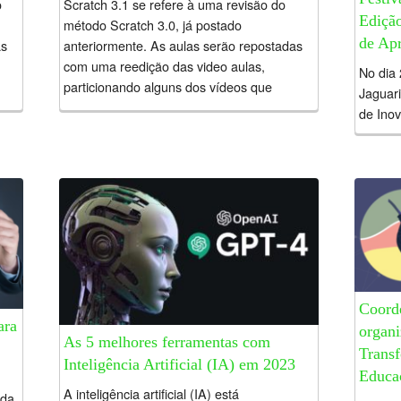
o
Scratch 3.1 se refere à uma revisão do
Ediçã
método Scratch 3.0, já postado
de Apr
as
anteriormente. As aulas serão repostadas
com uma reedição das video aulas,
No dia 
particionando alguns dos vídeos que
Jaguari
anteriormente...
de Inov
evento 
para a 
Coord
ara
organi
As 5 melhores ferramentas com
Trans
Inteligência Artificial (IA) em 2023
Educa
A inteligência artificial (IA) está
 da