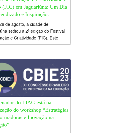
o (FIC) em Jaguariúna: Um Dia
endizado e Inspiração.
26 de agosto, a cidade de
úna sediou a 2ª edição do Festival
ação e Criatividade (FIC). Este
multidisciplinar ofereceu um espaço
troca de...
enador do LIAG está na
zação do workshop “Estratégias
formadoras e Inovação na
ção”