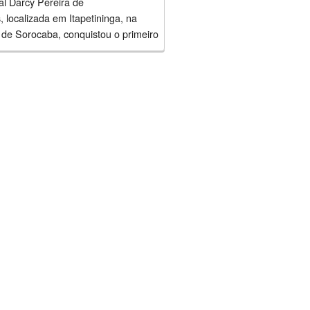
al Darcy Pereira de
 localizada em Itapetininga, na
 de Sorocaba, conquistou o primeiro
no Desafio Jovem Engenheiro
m primeiro lugar ficaram os
..