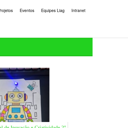
rojetos
Eventos
Equipes Liag
Intranet
al de Inovação e Criatividade 2°