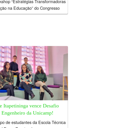
kshop “Estratégias Transformadoras
ação na Educação” do Congresso
iro de Informática na Educação
 da SBC (Sociedade Brasileira de
ação) temos a proposta de unir
res, gestores e...
e Itapetininga vence Desafio
 Engenheiro da Unicamp!
po de estudantes da Escola Técnica