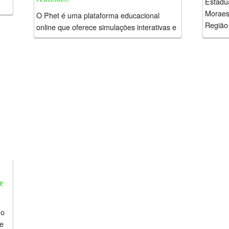
Estadu
Moraes,
...
O Phet é uma plataforma educacional
Região
online que oferece simulações interativas e
lugar 
gratuitas para o ensino de ciências e
2023. E
matemática. O projeto foi criado pela
alunos.
Universidade do Colorado Boulder,
especificamente...
e
no
de