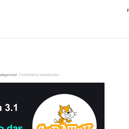
P
ategorized
Comentários desativados