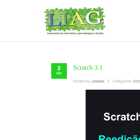
2
Scratch 3.1
abr
Posted by:
joseact
Categories:
Unc