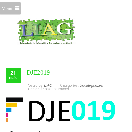
Menu
21
DJE2019
maio
Posted by:
LIAG
Categories:
Uncategorized
Comentários desativados