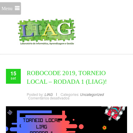
Menu
15
ROBOCODE 2019, TORNEIO
set
LOCAL – RODADA 1 (LIAG)!
Posted by:
LIAG
Categories:
Uncategorized
Comentários desativados