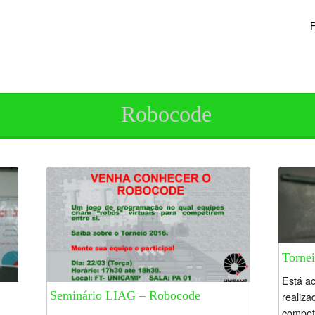
P
Robocode
Torne
Está ac
Seminário LIAG – Robocode
realiz
compet