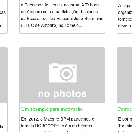
o Robocode foi notícia no jornal A Tribuna
A Liga
de Amparo com a participação de alunos
das
organiz
da Escola Técnica Estadual João Belarmino
torneio
(ETEC de Amparo) no Torneio...
s
devem 
ra
control
Um exemplo para motivação
Patro
Em 2012, o Maestro BPM patrocinou o
E por 
torneio ROBOCODE, além de brindes,
Torneio
da