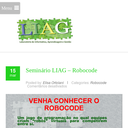
Menu
15
Seminário LIAG – Robocode
mar
Posted by:
Elisa Ortolani
Categories:
Robocode
Comentários desativados