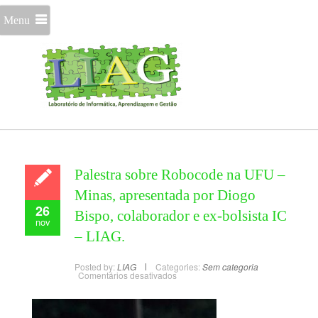
Menu
Palestra sobre Robocode na UFU –
Minas, apresentada por Diogo
26
Bispo, colaborador e ex-bolsista IC
nov
– LIAG.
Posted by:
LIAG
Categories:
Sem categoria
Comentários desativados