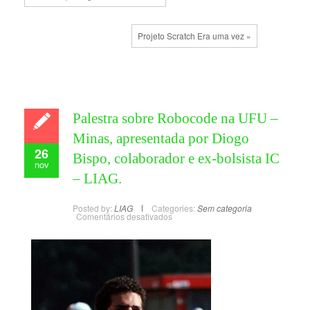
Projeto Scratch Era uma vez »
Palestra sobre Robocode na UFU –
Minas, apresentada por Diogo
26
Bispo, colaborador e ex-bolsista IC
nov
– LIAG.
Posted by:
LIAG
Categories:
Sem categoria
Comentários desativados