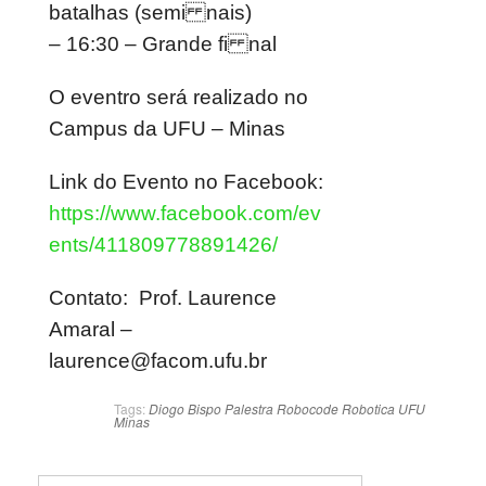
batalhas (semi nais)
– 16:30 – Grande fi nal
O eventro será realizado no
Campus da UFU – Minas
Link do Evento no Facebook:
https://www.facebook.com/ev
ents/411809778891426/
Contato: Prof. Laurence
Amaral –
laurence@facom.ufu.br
Tags:
Diogo Bispo
Palestra
Robocode
Robotica
UFU
Minas