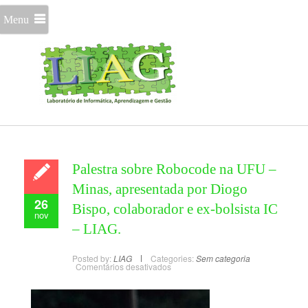
Menu
Palestra sobre Robocode na UFU –
Minas, apresentada por Diogo
26
Bispo, colaborador e ex-bolsista IC
nov
– LIAG.
Posted by:
LIAG
Categories:
Sem categoria
Comentários desativados